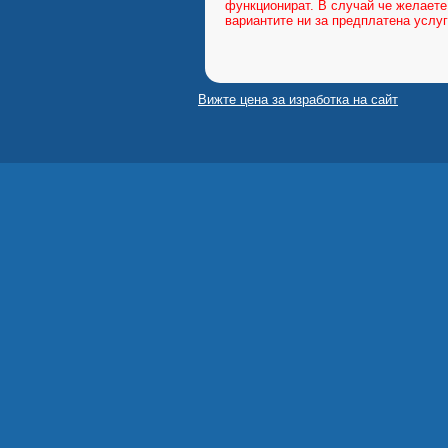
функционират. В случай че желаете
вариантите ни за предплатена услу
Вижте цена за изработка на сайт