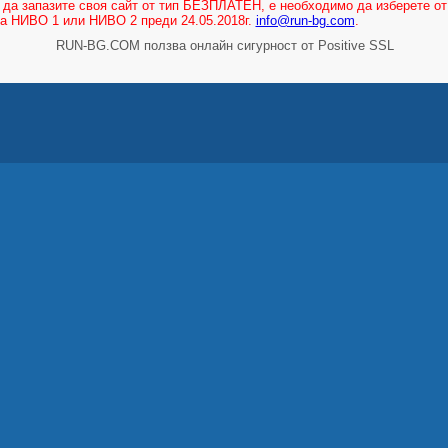
 да запазите своя сайт от тип БЕЗПЛАТЕН, е необходимо да изберете от
га НИВО 1 или НИВО 2 преди 24.05.2018г.
info@run-bg.com
.
RUN-BG.COM ползва онлайн сигурност от Positive SSL