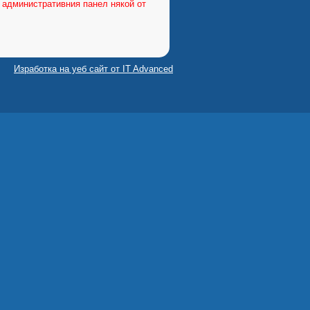
 административния панел някой от
Изработка на уеб сайт от IT Advanced