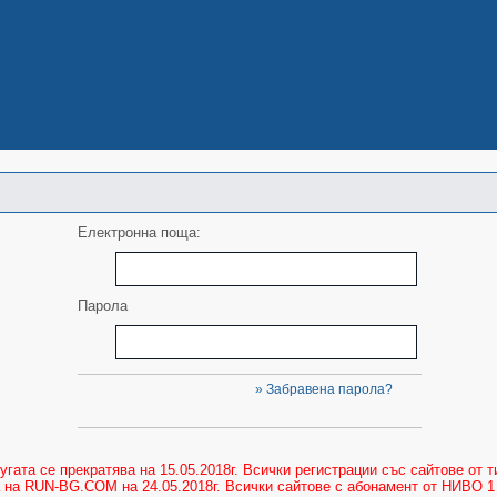
Електронна поща:
Парола
» Забравена парола?
ата се прекратява на 15.05.2018г. Всички регистрации със сайтове от
а на RUN-BG.COM на 24.05.2018г. Всички сайтове с абонамент от НИВО 